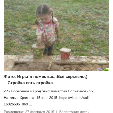
Фото. Игры в поместье...Всё серьезно;)
...Стройка есть стройка
-‘?’- Поселение из род овых поместий Солнечное -‘?’-
Наталья Храмова, 15 фев 2015, https://vk.com/wall-
16026595_869 ...
Размещено
:
27 февраля 2015
Воспитание детей