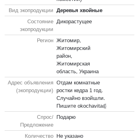
Вид экопродукции
Деревья хвойные
Состояние
Дикорастущее
экопродукции
Регион
Житомир,
Житомирский
район,
Житомирская
область, Украина
Адрес объявления
Отдам комнатные
(экопродукции)
ростки кедра 1 год.
Случайно взойшли.
Пишите
okochavita@ukr.net
Спрос/
Подарю
Предложение
Количество
Не указано