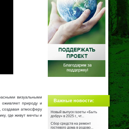
красными визуальными
Важные новости
:
а оживляет природу и
, создавая атмосферу
Новый выпуск газеты «Быть
ку, где живут мечты и
добру» в 2025 г., чт...
Сбор средств на ремонт
гостевого дома в родово...