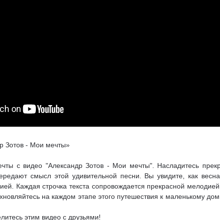
р Зотов - Мои мечты»
ечты с видео "Александр Зотов - Мои мечты". Насладитесь пре
ередают смысл этой удивительной песни. Вы увидите, как весн
зией. Каждая строчка текста сопровождается прекрасной мелодией
хновляйтесь на каждом этапе этого путешествия к маленькому доми
елитесь этим видео с друзьями!