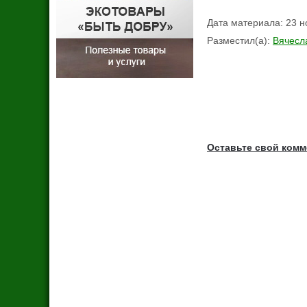
Дата материала
:
23 н
Разместил(а)
:
Вячесл
Оставьте свой ком