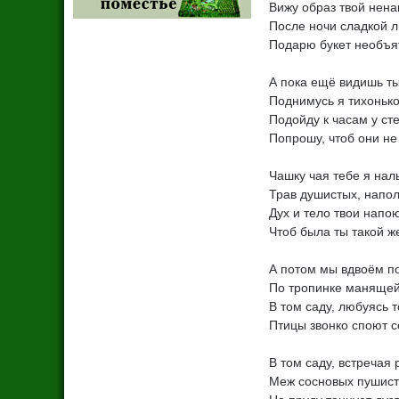
Вижу образ твой нена
После ночи сладкой 
Подарю букет необъя
А пока ещё видишь т
Поднимусь я тихонько
Подойду к часам у ст
Попрошу, чтоб они не
Чашку чая тебе я нал
Трав душистых, напо
Дух и тело твои напо
Чтоб была ты такой ж
А потом мы вдвоём п
По тропинке манящей 
В том саду, любуясь т
Птицы звонко споют с
В том саду, встречая 
Меж сосновых пушист