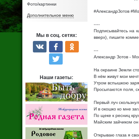
Фото/картинки
#АлександрЗотов #Мо
Дополнительное меню
----
Подписывайтесь на ка
Мы в соц. сетях
:
вверх), пишите комме
---
Александр Зотов - Мо
На окраине Земли ст
В нём живут мои мечт
Наши газеты
:
Утром вспышкою заря
Просыпаются поля, с
Первый луч скользнул
И в окошко ко мне заг
По щеке к ресниц кр
Майским зайчиком он
Открываю глаза я сво