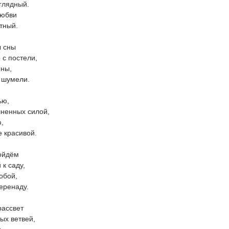
глядный.
любви
тный.
ы сны
 с постели,
ены,
 шумели.
ью,
лненных силой,
ю,
е красивой.
ойдём
к саду,
обой,
еренаду.
рассвет
ых ветвей,