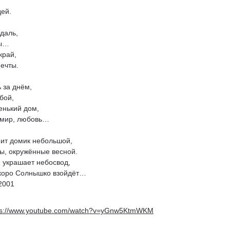
т
дей.
даль,
ты…
край,
ечты.
ь за днём,
бой,
енький дом,
ь мир, любовь…
оит домик небольшой,
ы, окружённые весной.
 украшает небосвод,
коро Солнышко взойдёт…
 2001
ps://www.youtube.com/watch?v=yGnw5KtmWKM