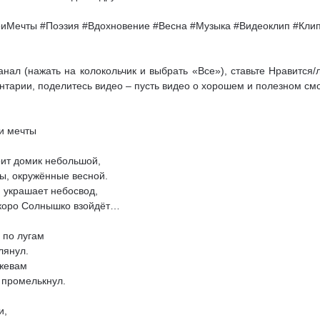
иМечты #Поэзия #Вдохновение #Весна #Музыка #Видеоклип #Кли
нал (нажать на колокольчик и выбрать «Все»), ставьте Нравится
нтарии, поделитесь видео – пусть видео о хорошем и полезном см
и мечты
оит домик небольшой,
ы, окружённые весной.
 украшает небосвод,
коро Солнышко взойдёт…
 по лугам
лянул.
ужевам
 промелькнул.
и,