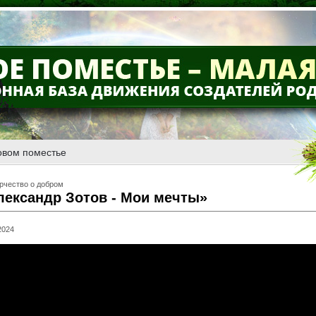
овом поместье
рчество о добром
лександр Зотов - Мои мечты»
2024