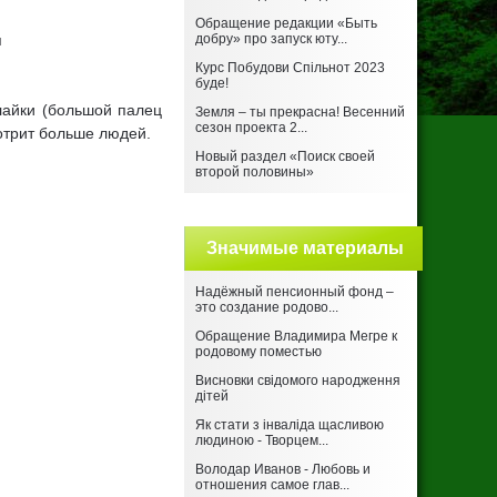
Обращение редакции «Быть
п
добру» про запуск юту...
Курс Побудови Спільнот 2023
буде!
/лайки (большой палец
Земля – ты прекрасна! Весенний
сезон проекта 2...
отрит больше людей.
Новый раздел «Поиск своей
второй половины»
Значимые материалы
Надёжный пенсионный фонд –
это создание родово...
Обращение Владимира Мегре к
родовому поместью
Висновки свідомого народження
дітей
Як стати з інваліда щасливою
людиною - Творцем...
Володар Иванов - Любовь и
отношения самое глав...