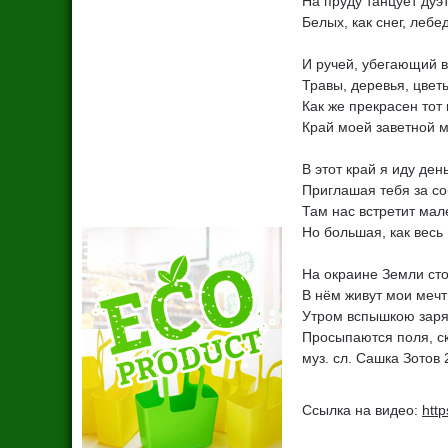
На пруду танцует дуэ
Белых, как снег, лебе
И ручей, убегающий в
Травы, деревья, цве
Как же прекрасен тот 
Край моей заветной м
В этот край я иду ден
Приглашая тебя за со
Там нас встретит мал
Но большая, как вес
На окраине Земли ст
В нём живут мои мечт
Утром вспышкою заря
Просыпаются поля, с
муз. сл. Сашка Зотов
Ссылка на видео
:
htt