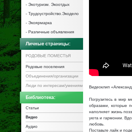
-
Экотуризм. Экоотдых
-
Трудоустройство.Экодело
-
Экоярмарка
-
Различные объявления
Личные страницы
:
РОДОВЫЕ ПОМЕСТЬЯ
Родовые поселения
Объединения/организации
Люди по интересам/умениям
Видеоклип «Александ
Библиотека
:
Погрузитесь в мир м
образами, которые п
Статьи
наполняет жизнь поэ
Видео
уюта и гармонии. Вдо
любовь.
Аудио
Поставьте лайк и под