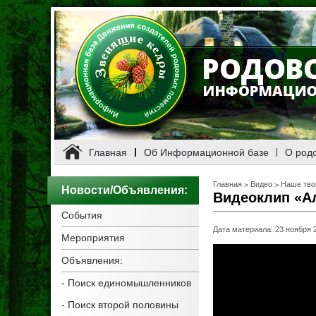
Главная
Об Информационной базе
О род
Главная
Видео
Наше тво
>
>
Новости/Объявления
:
Видеоклип «А
События
Дата материала
:
23 ноября 
Мероприятия
Объявления:
-
Поиск единомышленников
-
Поиск второй половины