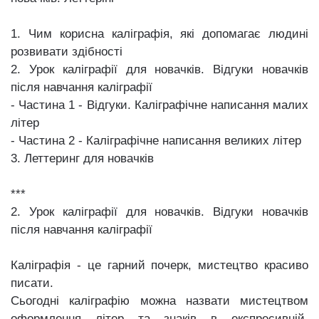
1. Чим корисна каліграфія, які допомагає людині
розвивати здібності
2. Урок каліграфії для новачків. Відгуки новачків
після навчання каліграфії
- Частина 1 - Відгуки. Каліграфічне написання малих
літер
- Частина 2 - Каліграфічне написання великих літер
3. Леттеринг для новачків
***
2. Урок каліграфії для новачків. Відгуки новачків
після навчання каліграфії
Каліграфія - це гарний почерк, мистецтво красиво
писати.
Сьогодні каліграфію можна назвати мистецтвом
оформлення літер та знаків в експресивній,