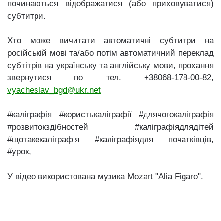
починаються відображатися (або приховуватися)
субтитри.
Хто може вичитати автоматичні субтитри на
російській мові та/або потім автоматичний переклад
субтітрів на українську та англійську мови, прохання
звернутися по тел. +38068-178-00-82,
vyacheslav_bgd@ukr.net
#каліграфія #користькаліграфії #длячогокаліграфія
#розвитокздібностей #каліграфіядлядітей
#щотакекаліграфія #каліграфіядля початківців,
#урок,
У відео використована музика Mozart "Alia Figaro".