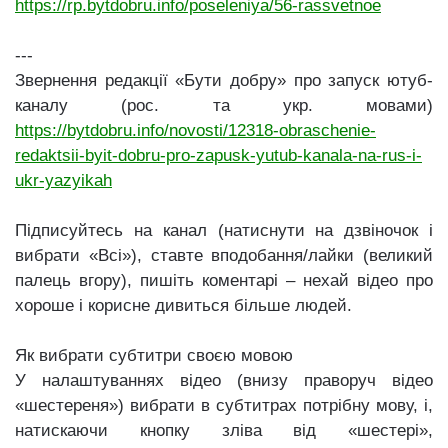
https://rp.bytdobru.info/poseleniya/56-rassvetnoe
---
Звернення редакції «Бути добру» про запуск ютуб-
каналу (рос. та укр. мовами)
https://bytdobru.info/novosti/12318-obraschenie-
redaktsii-byit-dobru-pro-zapusk-yutub-kanala-na-rus-i-
ukr-yazyikah
Підписуйтесь на канал (натиснути на дзвіночок і
вибрати «Всі»), ставте вподобання/лайки (великий
палець вгору), пишіть коментарі – нехай відео про
хороше і корисне дивиться більше людей.
Як вибрати субтитри своєю мовою
У налаштуваннях відео (внизу праворуч відео
«шестереня») вибрати в субтитрах потрібну мову, і,
натискаючи кнопку зліва від «шестері»,