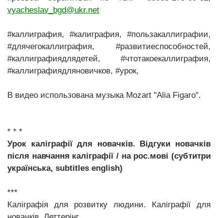
vyacheslav_bgd@ukr.net
#каллиграфия, #калиграфия, #пользакаллиграфии,
#длячегокаллиграфия, #развитиеспособностей,
#каллиграфиядлядетей, #чтотакоекаллиграфия,
#каллиграфиядляновичков, #урок,
В видео использована музыка Mozart "Alia Figaro".
* * *
Урок каліграфії для новачків. Відгуки новачків
після навчання каліграфії / на рос.мові
(субтитри
українська,
subtitles
english
)
***
Каліграфія для розвитку людини. Каліграфії для
новачків. Леттерінг