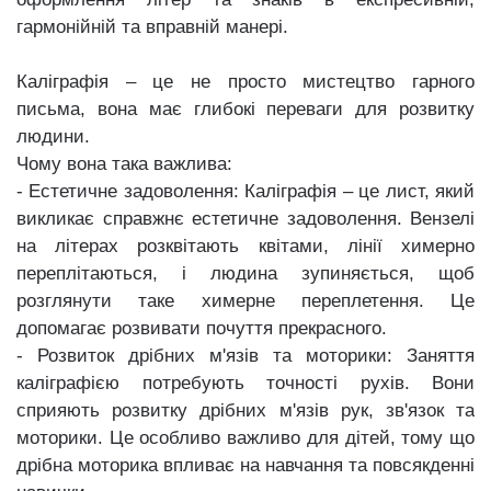
гармонійній та вправній манері.
Каліграфія – це не просто мистецтво гарного
письма, вона має глибокі переваги для розвитку
людини.
Чому вона така важлива:
- Естетичне задоволення: Каліграфія – це лист, який
викликає справжнє естетичне задоволення. Вензелі
на літерах розквітають квітами, лінії химерно
переплітаються, і людина зупиняється, щоб
розглянути таке химерне переплетення. Це
допомагає розвивати почуття прекрасного.
- Розвиток дрібних м'язів та моторики: Заняття
каліграфією потребують точності рухів. Вони
сприяють розвитку дрібних м'язів рук, зв'язок та
моторики. Це особливо важливо для дітей, тому що
дрібна моторика впливає на навчання та повсякденні