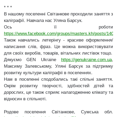
* * *
В нашому поселенні Світанкове проходили заняття з
каліграфії. Навчала нас Уляна Барсук.
Ось її роботи
https://www.facebook.com/groups/masters.kh/posts/140
Також навчались летерінгу - красиве оформлення/
написання слів, фраз. Це можна використовувати
для своїх виробів, товарів, вітальних листівок тощо.
Дякуємо GEN Ukraine
https://genukraine.com.ua
,
Максиму Залевському, Уляні Барсук за підтримку
розвитку культури каліграфіі в поселеннях.
Нам в поселенні сподобались такі спільні заняття.
Окрім розвитку творчості, здібностей дітей та
дорослих, це також сприяє налагодженню клімату та
відносин в спільноті.
Родове поселення Світанкове, Сумська обл.