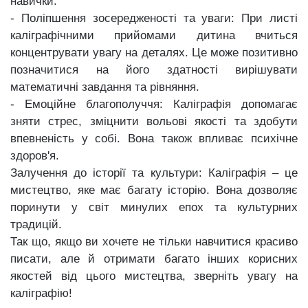
навички.
- Поліпшення зосередженості та уваги: ​​При листі
каліграфічними прийомами дитина вчиться
концентрувати увагу на деталях. Це може позитивно
позначитися на його здатності вирішувати
математичні завдання та рівняння.
- Емоційне благополуччя: Каліграфія допомагає
зняти стрес, зміцнити вольові якості та здобути
впевненість у собі. Вона також впливає психічне
здоров'я.
Залучення до історії та культури: Каліграфія – це
мистецтво, яке має багату історію. Вона дозволяє
поринути у світ минулих епох та культурних
традицій.
Так що, якщо ви хочете не тільки навчитися красиво
писати, але й отримати багато інших корисних
якостей від цього мистецтва, зверніть увагу на
каліграфію!