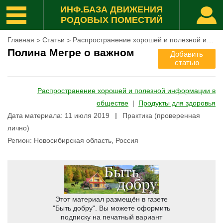
ИНФ.БАЗА ДВИЖЕНИЯ
РОДОВЫХ ПОМЕСТИЙ
Главная
Статьи
Распространение хорошей и полезной информации в обществе
>
>
Полина Мегре о важном
Добавить
статью
Распространение хорошей и полезной информации в
обществе
|
Продукты для здоровья
Дата материала
:
11 июля 2019
Практика (проверенная
лично)
Регион
:
Новосибирская область, Россия
Этот материал размещён в газете
"Быть добру".
Вы можете оформить
подписку на печатный вариант