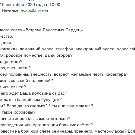
0 сентября 2020 года в 10.00.
5 Наталья,
hvoja@ukr.net
чного слёта «Встреча Радостных Сердец»
чество.
дения.
онтакты, домашний адрес, телефон, электронный адрес, адрес са
ля, родовое поместье, дача, огород?
ь (регион)?
аз, внешность?
оей половины, внешность, возраст, желаемые черты характера?
жизнь со своей половиной?
о или от неё?
чего ждёт Ваша половина от Вас?
делать в ближайшем будущем?
ти? Если да, то сколько? Чем они занимаются?
о такое хороводы?
овести хороводы самостоятельно?
проведения или организации брачных слётов?
вести на брачном слёте семинары, тренинги, мастер-классы? Если