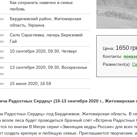
Как сохранить навечно в семье
любовь
он
Бердичевский район, Житомирская
область, Украина
ия
Село Скраглевка, лагерь Березовий
ия
Гай
1650
гр
Цена
:
мя
10 сентября 2020, 09:30
, Четверг
Контакты
:
показ
ия
Разместил(а)
:
Св
мя
13 сентября 2020, 09:30
, Воскресенье
ия
ия
15 июня 2020, 16:59
ча Радостных Сердец» (10-13 сентября 2020 г., Житомирская 
ча Радостных Сердец» под Бердичевом, Житомирская область. В се
 возле леса будет проводиться брачный слёт «Встреча Радостных
ся по книгам В.Мегре серии «Звенящие кедры России» для всех тех
ет создать крепкую и любящую семью. Приглашаются творческие, 