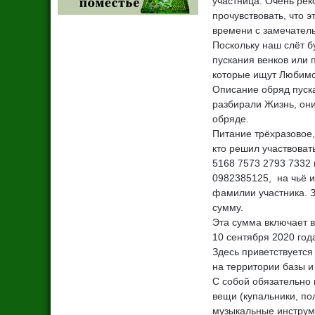
участница. Очень рек
прочувствовать, что 
времени с замечател
Поскольку наш слёт б
пускания венков или
которые ищут Любимог
Описание обряд пуска
разбирали Жизнь, они
обряде.
Питание трёхразовое, 
кто решил участвоват
5168 7573 2793 7332 
0982385125, на чьё 
фамилии участника. З
сумму.
Эта сумма включает в
10 сентября 2020 год
Здесь приветствуется
на территории базы и
С собой обязательно 
вещи (купальники, по
музыкальные инструме