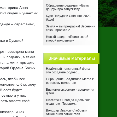
Обращение редакции «Быть
 мастерица Анна
добру» про запуск юту...
юбит людей и умеет их
Курс Побудови Спільнот 2023
буде!
дежде – сарафанах,
Земля – ты прекрасна! Весенний
сезон проекта 2...
Новый раздел «Поиск своей
тье в Сумской
второй половины»
дет проведена мини-
аши поделки, а также
Значимые материалы
ать на мини-ярмарке
туарий Ордена Босых
Надёжный пенсионный фонд –
это создание родово...
ось, чтобы все
Обращение Владимира Мегре к
родовому поместью
ончания слёта, хочу,
й слёт будет
Висновки свідомого народження
дітей
т семью и у них
Як стати з інваліда щасливою
вать вместе своё
людиною - Творцем...
Володар Иванов - Любовь и
изатор, и как
отношения самое глав...