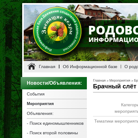
Главная
Об Информационной базе
О род
Главная
Мероприятия
Бр
>
>
Новости/Объявления
:
Брачный слёт
События
Мероприятия
Категор
мероприят
Объявления:
Тематики мероприят
-
Поиск единомышленников
-
Поиск второй половины