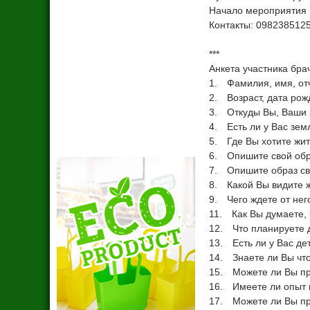
Начало мероприятия 1
Контакты: 098238512
***
Анкета участника бра
1. Фамилия, имя, от
2. Возраст, дата рож
3. Откуды Вы, Ваши к
4. Есть ли у Вас зем
5. Где Вы хотите жит
6. Опишите свой обр
7. Опишите образ св
8. Какой Вы видите 
9. Чего ждете от нег
11. Как Вы думаете, 
12. Что планируете 
13. Есть ли у Вас де
14. Знаете ли Вы чт
15. Можете ли Вы пр
16. Имеете ли опыт 
17. Можете ли Вы про