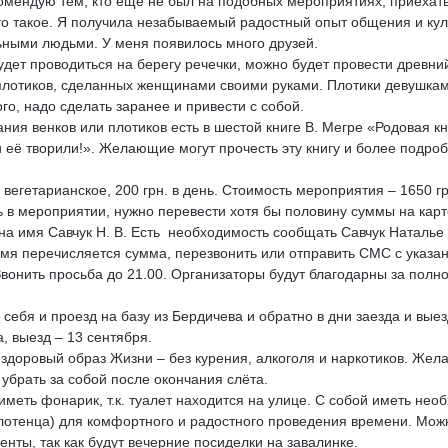
омендую тем, кто ещё не был на подобных мероприятиях, приехат
это такое. Я получила незабываемый радостный опыт общения и ку
ьными людьми. У меня появилось много друзей.
удет проводиться на берегу речечки, можно будет провести древни
 плотиков, сделанных женщинами своими руками. Плотики девушка
о, надо сделать заранее и привести с собой.
ния венков или плотиков есть в шестой книге В. Мегре «Родовая к
 её творили!». Желающие могут прочесть эту книгу и более подроб
вегетарианское, 200 грн. в день. Стоимость мероприятия – 1650 гр
ь в мероприятии, нужно перевести хотя бы половину суммы на кар
на имя Савчук Н. В. Есть необходимость сообщать Савчук Наталье
имя перечисляется сумма, перезвонить или отправить СМС с указа
вонить просьба до 21.00. Организаторы будут благодарны за полн
 себя и проезд на базу из Бердичева и обратно в дни заезда и выез
а, выезд – 13 сентября.
 здоровый образ Жизни – без курения, алкоголя и наркотиков. Жел
 убрать за собой после окончания слёта.
иметь фонарик, т.к. туалет находится на улице. С собой иметь не
лотенца) для комфортного и радостного проведения времени. Мож
нты, так как будут вечерние посиделки на завалинке.