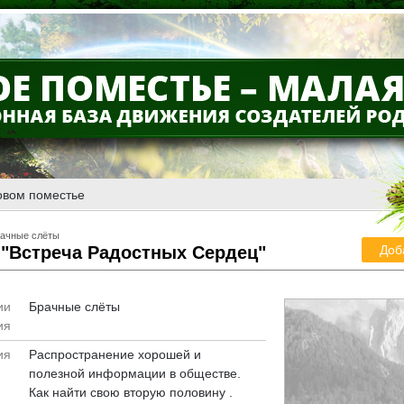
овом поместье
ачные слёты
 "Встреча Радостных Сердец"
Доб
ии
Брачные слёты
ия
ия
Распространение хорошей и
полезной информации в обществе
.
Как найти свою вторую половину
.