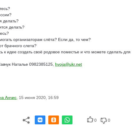
тесь?
ессии?
я делать?
ится делать?
есь?
огать организаторам слёта? Если да, то чем?
т брачного слета?
ь к идее создать своё родовое поместье и что можете сделать дл
Савчук Наталье 0982385125,
hvoja@ukr.net
на Анчис
,
15 июня 2020, 16:59
0
0