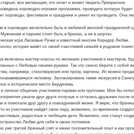
и старше, все желающие, кто хочет и может творить Прекрасное.
проведена хороводно-игровая программа, проводить которую будет
ит хороводы, фестивали и праздники и умеет их проводить. Она л
 в хороводах желательно быть в любимой женской праздничной о
 Мужчинам и парням стоит быть в брюках, а не в шортах.
ческая игра Ласковые Ручки и известный многим Коридор Любви.
сихолог, которая живёт со своей счастливой семьёй в родовом помес
а включены мастер-классы по желанию участников и мастеров, бу
ланных с Любовью своими руками. Так что смело берите с собой в
тва, например, стихотворения или прозу, картины. Их можно прод
понравившемуся человеку. Запланирована также экскурсия в Санк
ное и историческое место Бердичева.
и личное общение участников парами или группами. Мне бы хотел
роприятия узнали друг друга получше и остались друзьями после ок
и и помогали друг другу в повседневной жизни. Я верю, что брачны
-то из участников найдёт свою пару, возможно, со временем создас
частливые, радостные и любящие дети. Возможно, они станут созда
остранство Любви для себя и своих потомков.
ю уже третий брачный слёт и имею положительный опыт и как орган