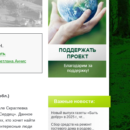
н.
ать
етлана Анчис
обл.)
Важные новости
:
ле Скраглевка
Новый выпуск газеты «Быть
 Сердец». Данное
добру» в 2025 г., чт...
, кто хочет найти
Сбор средств на ремонт
интересные люди
гостевого дома в родово...