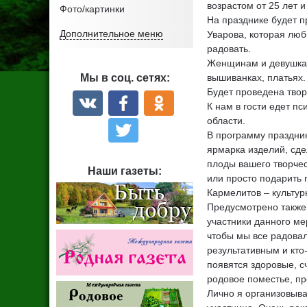
возрастом от 25 лет 
Фото/картинки
На празднике будет 
Дополнительное меню
Уварова, которая люб
радовать.
Женщинам и девушкам
Мы в соц. сетях
:
вышиванках, платьях.
Будет проведена твор
К нам в гости едет п
области.
В программу праздник
ярмарка изделий, сде
плоды вашего творчес
Наши газеты
:
или просто подарить 
Кармелитов – культур
Предусмотрено также 
участники данного ме
чтобы мы все радовал
результативным и кто
появятся здоровые, с
родовое поместье, пр
Лично я организовыва