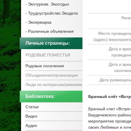
-
Экотуризм. Экоотдых
-
Трудоустройство.Экодело
Реги
-
Экоярмарка
-
Различные объявления
Место проведен
(адрес) мероприят
Личные страницы
:
Дата и вре
РОДОВЫЕ ПОМЕСТЬЯ
проведен
Дата и вре
Родовые поселения
окончан
Объединения/организации
Дата размещен
Люди по интересам/умениям
Библиотека
:
Брачный слёт «Встре
Статьи
Брачный слет «Встре
Бердичевского района
Видео
мероприятие проводит
Аудио
своих Любимых и хоч