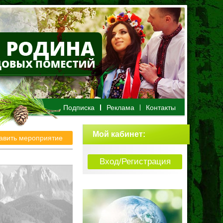
Подписка
Реклама
Контакты
Мой кабинет
:
авить мероприятие
Вход/Регистрация