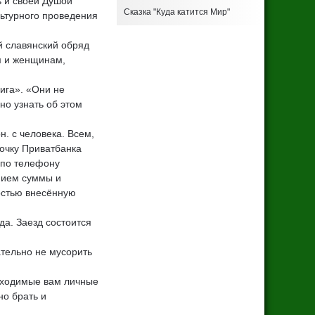
ь и своей Душой
Сказка "Куда катится Мир"
льтурного проведения
й славянский обряд
м и женщинам,
нига». «Они не
но узнать об этом
н. с человека. Всем,
точку Приватбанка
 по телефону
нием суммы и
остью внесённую
да. Заезд состоится
ательно не мусорить
обходимые вам личные
но брать и